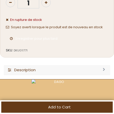
En rupture de stock
Soyez averti lorsque le produit est de nouveau en stock
Enregistrer pour plus tard
SKU:
DKU011771
Description
email
:
hello@dagoma3d.com
Add to Cart
tel
:
+33 7 81 53 42 11 (de 14h à 17h)