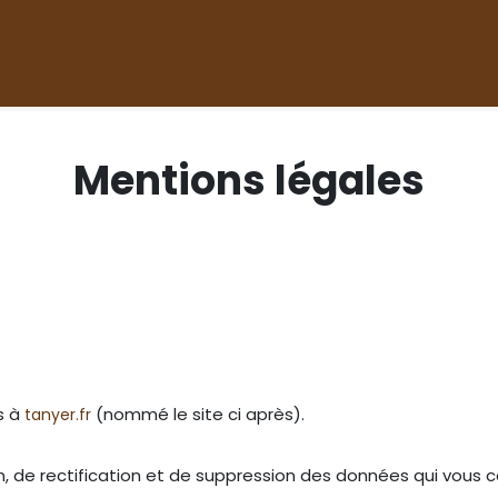
Accueil
Nos produits
Boutique
Devenir revend
Mentions légales
s à
(nommé le site ci après).
tanyer.fr
, de rectification et de suppression des données qui vous co