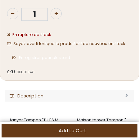
En rupture de stock
Soyez averti lorsque le produit est de nouveau en stock
Enregistrer pour plus tard
SKU:
DKU011641
Description
tanyer Tampon "TU ES MON BISCUIT PRÉFÉRÉ"
Maison tanyer Tampon "VIVRE D'AMOUR ET DE BISCUIT"
4,16
€
4,16
€
Add to Cart