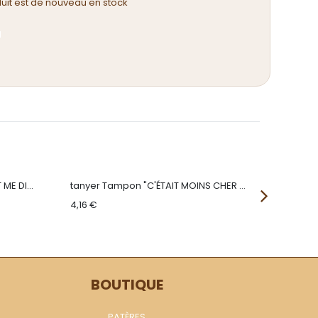
duit est de nouveau en stock
d
Maison tanyer Tampon "FALLAIT ME DIRE CE QUE TU VOULAIS"
tanyer Tampon "C'ÉTAIT MOINS CHER QU'UNE ROLEX"
4,16
€
4,16
€
BOUTIQUE
PATÈRES