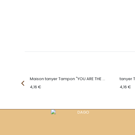
Maison tanyer Tampon "KEEP CALM AND EAT BISCUIT"
Maison tanyer Tampon "YOU ARE THE BISCUIT TO MY TEA"
4,16
€
4,16
€