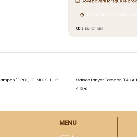
Soyez averti lorsque le pro
Enregistrer pour plus tar
SKU:
DKU011659
tanyer Tampon "CROQUE-MOI SI TU PEUX"
4,16
€
MENU
ACCUEIL