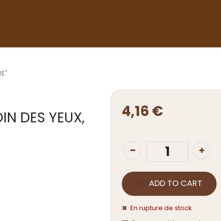
Accueil
Nos produits
Boutique
Devenir revend
RE"
4,16
€
IN DES YEUX,
ADD TO CART
En rupture de stock