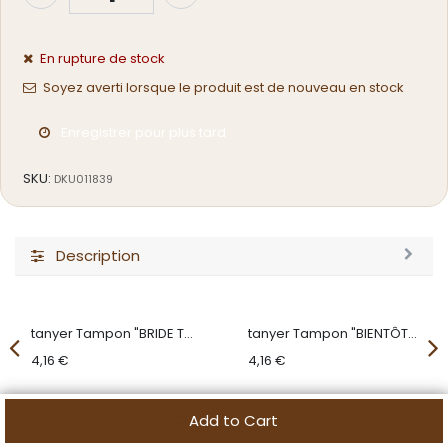
En rupture de stock
Soyez averti lorsque le produit est de nouveau en stock
Enregistrer pour plus tard
SKU:
DKU011839
Description
tanyer Tampon "BRIDE TO BE"
tanyer Tampon "BIENTÔT MADAME"
4,16
€
4,16
€
Add to Cart