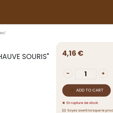
Accueil
Nos produits
Boutique
Devenir revend
RIS"
4,16
€
HAUVE SOURIS"
ADD TO CART
En rupture de stock
Soyez averti lorsque le pro