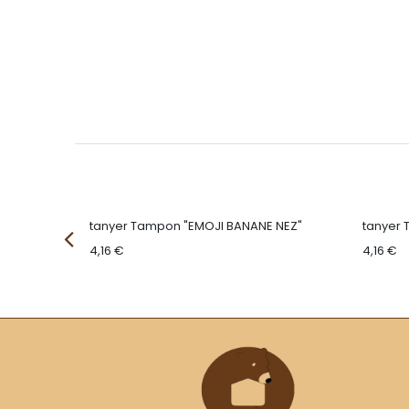
tanyer Tampon "EMOJI BANANE NEZ"
tanyer 
4,16
€
4,16
€