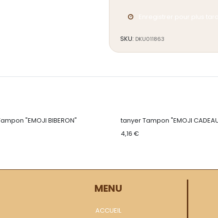
Enregistrer pour plus tar
SKU:
DKU011863
Tampon "EMOJI BIBERON"
tanyer Tampon "EMOJI CADEA
4,16
€
MENU
ACCUEIL