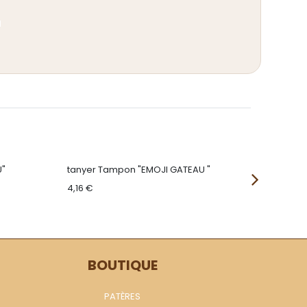
d
U"
tanyer Tampon "EMOJI GATEAU "
tanyer 
4,16
€
4,16
€
BOUTIQUE
PATÈRES